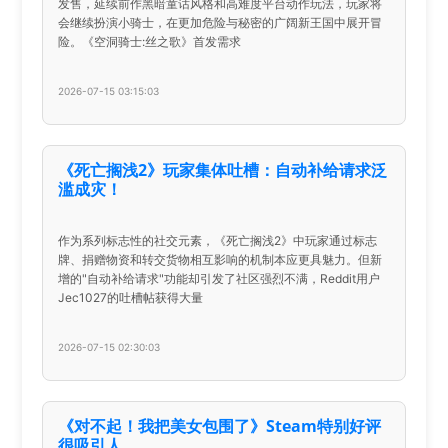
发售，延续前作黑暗童话风格和高难度平台动作玩法，玩家将
会继续扮演小骑士，在更加危险与秘密的广阔新王国中展开冒
险。《空洞骑士:丝之歌》首发需求
2026-07-15 03:15:03
《死亡搁浅2》玩家集体吐槽：自动补给请求泛
滥成灾！
作为系列标志性的社交元素，《死亡搁浅2》中玩家通过标志
牌、捐赠物资和转交货物相互影响的机制本应更具魅力。但新
增的"自动补给请求"功能却引发了社区强烈不满，Reddit用户
Jec1027的吐槽帖获得大量
2026-07-15 02:30:03
《对不起！我把美女包围了》Steam特别好评
很吸引人