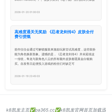
2026-01-20 01:00:03
高难度通关无奖励 《忍者龙剑传4》皮肤全付
费引愤慨
前作往往会通过可解锁服装来激励玩家尝试高难度，这些装扮
能为角色焕新形象。遗憾的是，《忍者龙剑传4》并未延续这
一传统，隼龙与新角色八云的所有额外皮肤都需真金白银购
买。自发售日起便投入游戏的粉丝们对缺乏可
2026-01-19 23:45:03
k8凯发主页✅pa365.cc✅k8凯发官网首页加载迅