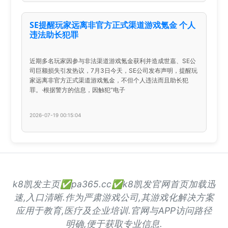
SE提醒玩家远离非官方正式渠道游戏氪金 个人
违法助长犯罪
近期多名玩家因参与非法渠道游戏氪金获利并造成世嘉、SE公
司巨额损失引发热议，7月3日今天，SE公司发布声明，提醒玩
家远离非官方正式渠道游戏氪金，不但个人违法而且助长犯
罪。·根据警方的信息，因触犯“电子
2026-07-19 00:15:04
k8凯发主页✅pa365.cc✅k8凯发官网首页加载迅
速,入口清晰.作为严肃游戏公司,其游戏化解决方案
应用于教育,医疗及企业培训.官网与APP访问路径
明确,便于获取专业信息.