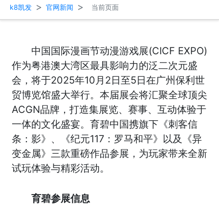
>
>
k8凯发
官网新闻
当前页面
中国国际漫画节动漫游戏展(CICF EXPO)
作为粤港澳大湾区最具影响力的泛二次元盛
会，将于2025年10月2日至5日在广州保利世
贸博览馆盛大举行。本届展会将汇聚全球顶尖
ACGN品牌，打造集展览、赛事、互动体验于
一体的文化盛宴。育碧中国携旗下《刺客信
条：影》、《纪元117：罗马和平》以及《异
变金属》三款重磅作品参展，为玩家带来全新
试玩体验与精彩活动。
育碧参展信息