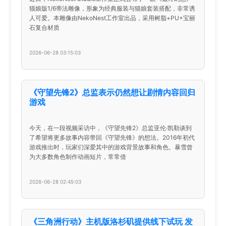
猫娘版1/6蒂法雕像，形象为经典服装与猫娘套装搭配，非常诱
人可爱。本雕像由NekoNest工作室出品，采用树脂+PU+宝丽
石复合材质
2026-06-28 03:15:03
《守望先锋2》总监表示仍然想让剧情内容回归
游戏
今天，在一段视频采访中，《守望先锋2》总监亚伦·凯勒谈到
了希望将更多故事内容带回《守望先锋》的想法。2016年初代
游戏推出时，玩家们深爱其中的游戏背景故事和角色。暴雪曾
为大多数角色制作动画短片，常常借
2026-06-28 02:45:03
《三角洲行动》主机版洛杉矶提供线下试玩 发