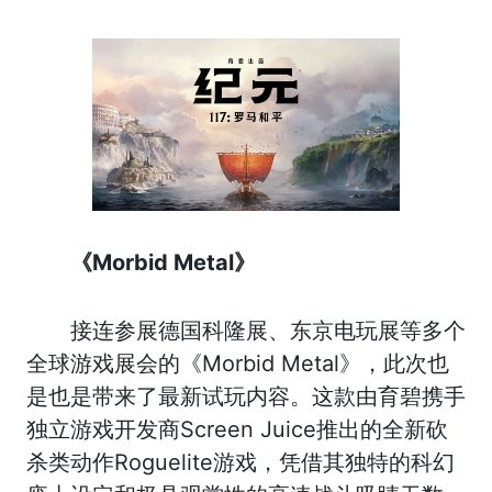
《Morbid Metal》
接连参展德国科隆展、东京电玩展等多个
全球游戏展会的《Morbid Metal》，此次也
是也是带来了最新试玩内容。这款由育碧携手
独立游戏开发商Screen Juice推出的全新砍
杀类动作Roguelite游戏，凭借其独特的科幻