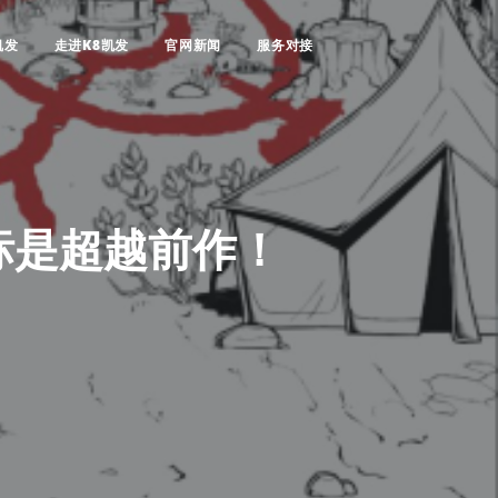
凯发
走进K8凯发
官网新闻
服务对接
标是超越前作！