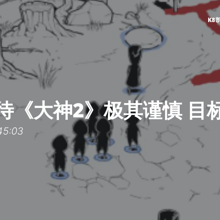
K8
待《大神2》极其谨慎 目
5:03