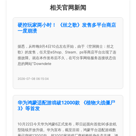
相关官网新闻
硬控玩家两小时！ 《丝之歌》发售多平台商店
一度崩溃
据悉，从昨晚9月4日10点左右开始，由于《空洞骑士：丝之
歌》的发售，任天堂eShop、Steam、ps等商店平台出现了连
接故障。就在本作发布后不久，在可分享网络服务连接状态信
息的网站“Downdete
2026-07-08 06:15:04
华为鸿蒙适配游戏破12000款 《植物大战僵尸
3》等首发
10月22日今天华为鸿蒙6正式发布，即日起面向首批90多款机
型陆续开放升级。华为宣布，截至目前，鸿蒙平台适配游戏数
量已突破12000款，超1000家游戏厂商积极投身生态共建，鸿