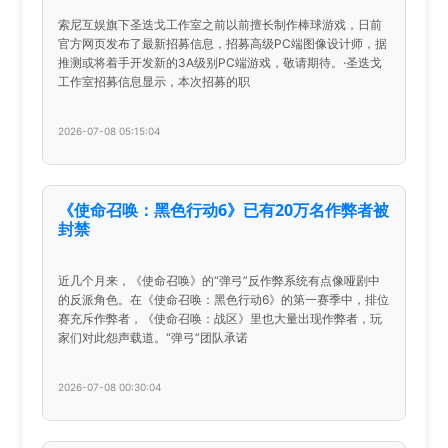
索尼互娱旗下圣迭戈工作室之前以前擅长制作棒球游戏，日前
官方网页发布了最新招募信息，招募高级PC端图像设计师，据
推测或将着手开发新的3A级别PC端游戏，敬请期待。·圣迭戈
工作室招募信息显示，本次招募的职
2026-07-08 05:15:04
《使命召唤：黑色行动6》已有20万名作弊者被
封禁
近几个月来，《使命召唤》的“弹弓”反作弊系统有点像哑剧中
的反派角色。在《使命召唤：黑色行动6》的第一赛季中，排位
赛充斥作弊者，《使命召唤：战区》里也大量出现作弊者，玩
家们对此怨声载道。“弹弓”团队承诺
2026-07-08 00:30:04