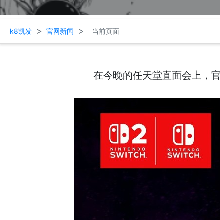
>
>
k8凯发
官网新闻
当前页面
在今晚的任天堂直面会上，官方宣