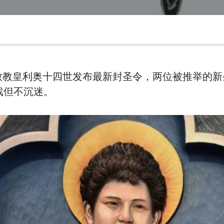
教教皇利奥十四世发布最新封圣令，两位被推举的
戏但不沉迷。