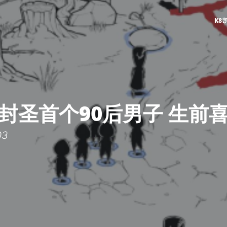
K8
封圣首个90后男子 生前
03