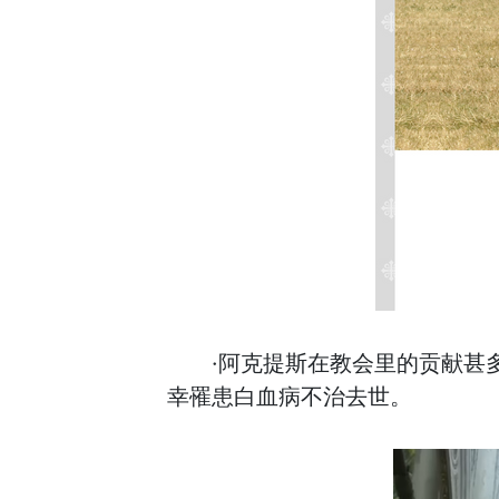
·阿克提斯在教会里的贡献甚
幸罹患白血病不治去世。