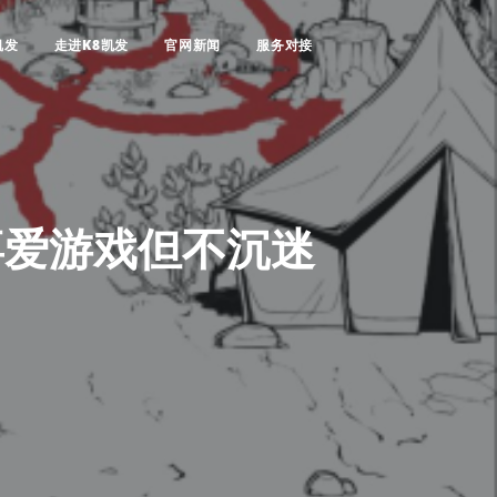
凯发
走进K8凯发
官网新闻
服务对接
喜爱游戏但不沉迷