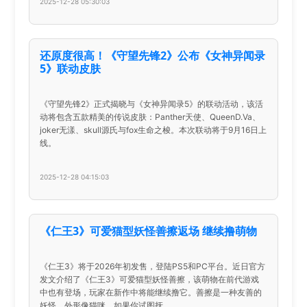
2025-12-28 05:30:03
还原度很高！《守望先锋2》公布《女神异闻录
5》联动皮肤
《守望先锋2》正式揭晓与《女神异闻录5》的联动活动，该活
动将包含五款精美的传说皮肤：Panther天使、QueenD.Va、
joker无漾、skull源氏与fox生命之梭。本次联动将于9月16日上
线。
2025-12-28 04:15:03
《仁王3》可爱猫型妖怪善擦返场 继续撸萌物
《仁王3》将于2026年初发售，登陆PS5和PC平台。近日官方
发文介绍了《仁王3》可爱猫型妖怪善擦，该萌物在前代游戏
中也有登场，玩家在新作中将能继续撸它。善擦是一种友善的
妖怪，外形像猫咪。如果你试图抚