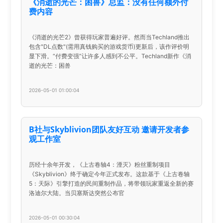
《消逝的光芒：困兽》总监：没有任何额外付
费内容
《消逝的光芒2》曾获得玩家普遍好评。然而当Techland推出
包含"DL点数"(需用真钱购买的游戏货币)更新后，该作评价明
显下滑。“付费变强”让许多人感到不公平。Techland新作《消
逝的光芒：困兽
2026-05-01 01:00:04
B社与Skyblivion团队友好互动 邀请开发者参
观工作室
历经十余年开发，《上古卷轴4：湮灭》粉丝重制项目
《Skyblivion》终于确定今年正式发布。这款基于《上古卷轴
5：天际》引擎打造的民间重制作品，将带领玩家重返全新的赛
洛迪尔大陆。当贝塞斯达突然公布官
2026-05-01 00:30:04