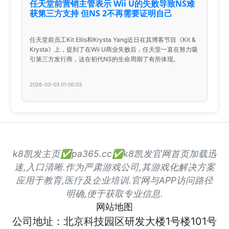
任天堂前营销主管表示 Wii U的失败导致NS难
获第三方支持 但NS 2不再需要证明自己
任天堂前员工Kit Ellis和Krysta Yang近日在其博客节目《Kit &
Krysta》上，提到了在Wii U商业失败后，任天堂一直在努力吸
引第三方发行商，这在初代NS的生命周期了有所体现。
2026-03-03 01:00:03
k8凯发主页✅pa365.cc✅k8凯发官网首页加载迅
速,入口清晰.作为严肃游戏公司,其游戏化解决方案
应用于教育,医疗及企业培训.官网与APP访问路径
明确,便于获取专业信息.
网站地图
公司地址：北京科技园区研发大楼1号楼101号