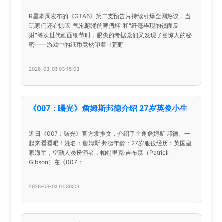
R星本周发布的《GTA6》第二支预告片持续引爆全网热议，当
玩家们还在惊叹"气泡翻涌的啤酒杯"和"纤毫毕现的镜面反
射"等次世代画面细节时，眼尖的考据党们又发现了更惊人的秘
密——游戏中的纸币竟然印着《荒野
2026-03-03 03:15:03
《007：曙光》詹姆斯邦德介绍 27岁英俊小生
近日《007：曙光》官方发推文，介绍了主角詹姆斯·邦德。一
起来看看吧！姓名：詹姆斯·邦德年龄：27岁服役经历：英国皇
家海军，空勤人员扮演者：帕特里克·吉布森（Patrick
Gibson）在《007：
2026-03-03 01:30:03