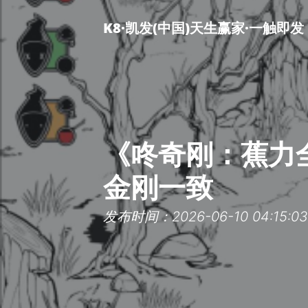
K8·凯发(中国)天生赢家·一触即发
《咚奇刚：蕉力
金刚一致
发布时间：2026-06-10 04:15:03