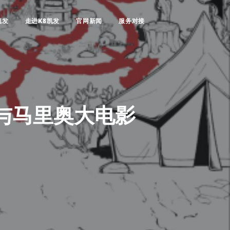
凯发
走进K8凯发
官网新闻
服务对接
与马里奥大电影