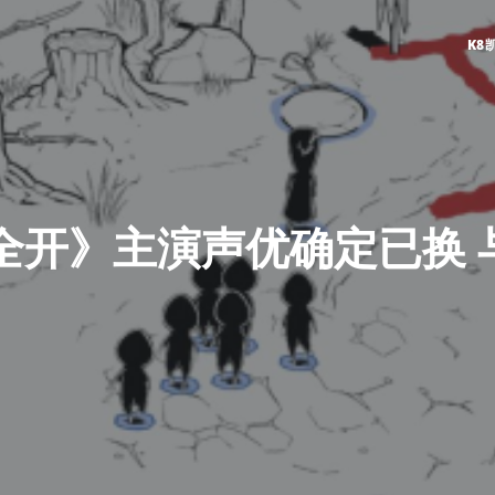
K8
全开》主演声优确定已换 