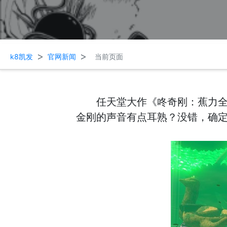
>
>
k8凯发
官网新闻
当前页面
任天堂大作《咚奇刚：蕉力
金刚的声音有点耳熟？没错，确定