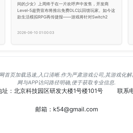
间的少女》上周终于在一片欢呼声中发售，开发商
Level-5趁势宣布将推出免费DLC以回馈玩家。如今这
款生活模拟RPG再传捷报——游戏将针对Switch2
2026-06-10 01:00:03
凯发官网首页加载迅速,入口清晰.作为严肃游戏公司,其游戏化
网与APP访问路径明确,便于获取专业信息.
地址：北京科技园区研发大楼1号楼101号
联系电
邮箱：k54@gmail.com