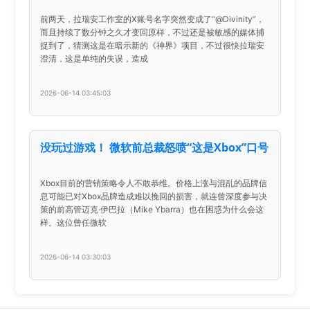
前两天，拉瑞安工作室的X账号名字突然变成了“@Divinity”，
而且持续了数分钟之久才变回原样，不过还是被敏感的媒体捕
捉到了，猜测这是在暗示新的《神界》项目，不过很快拉瑞安
澄清，这是单纯的失误，造成
2026-06-14 03:45:03
没玩过游戏！ 微软前总裁怒喷“这是Xbox”口号
Xbox目前的营销策略令人不敢恭维。价格上涨与混乱的品牌信
息可能已对Xbox品牌造成难以挽回的损害，就连曾深度参与决
策的前高管迈克·伊巴拉（Mike Ybarra）也在困惑为什么会这
样。这位曾任微软
2026-06-14 03:30:03