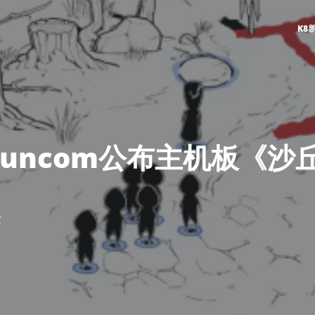
K8
 Funcom公布主机板《
4