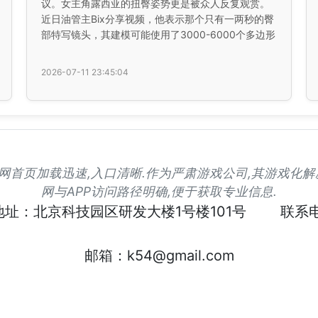
议。女主角露西亚的扭臀姿势更是被众人反复观赏。
近日油管主Bix分享视频，他表示那个只有一两秒的臀
部特写镜头，其建模可能使用了3000-6000个多边形
2026-07-11 23:45:04
凯发官网首页加载迅速,入口清晰.作为严肃游戏公司,其游戏化
网与APP访问路径明确,便于获取专业信息.
地址：北京科技园区研发大楼1号楼101号
联系电
邮箱：k54@gmail.com