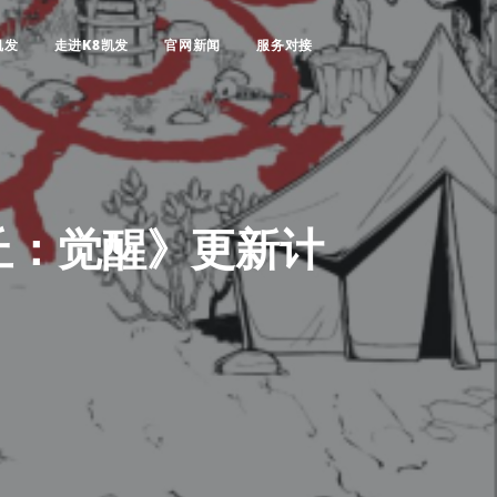
凯发
走进K8凯发
官网新闻
服务对接
沙丘：觉醒》更新计