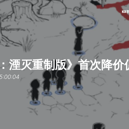
K8
：湮灭重制版》首次降价
:00:04