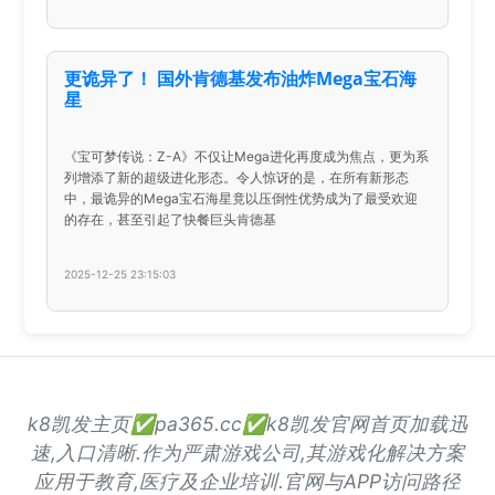
更诡异了！ 国外肯德基发布油炸Mega宝石海
星
《宝可梦传说：Z-A》不仅让Mega进化再度成为焦点，更为系
列增添了新的超级进化形态。令人惊讶的是，在所有新形态
中，最诡异的Mega宝石海星竟以压倒性优势成为了最受欢迎
的存在，甚至引起了快餐巨头肯德基
2025-12-25 23:15:03
k8凯发主页✅pa365.cc✅k8凯发官网首页加载迅
速,入口清晰.作为严肃游戏公司,其游戏化解决方案
应用于教育,医疗及企业培训.官网与APP访问路径