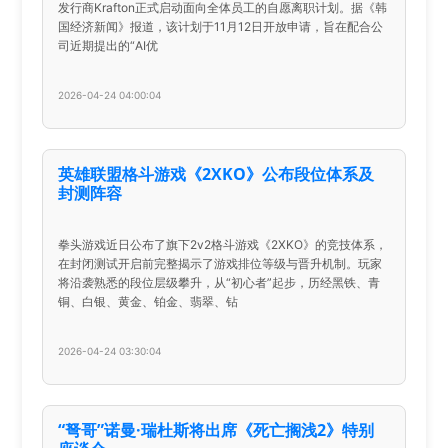
发行商Krafton正式启动面向全体员工的自愿离职计划。据《韩
国经济新闻》报道，该计划于11月12日开放申请，旨在配合公
司近期提出的“AI优
2026-04-24 04:00:04
英雄联盟格斗游戏《2XKO》公布段位体系及
封测阵容
拳头游戏近日公布了旗下2v2格斗游戏《2XKO》的竞技体系，
在封闭测试开启前完整揭示了游戏排位等级与晋升机制。玩家
将沿袭熟悉的段位层级攀升，从“初心者”起步，历经黑铁、青
铜、白银、黄金、铂金、翡翠、钻
2026-04-24 03:30:04
“弩哥”诺曼·瑞杜斯将出席《死亡搁浅2》特别