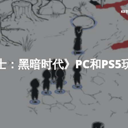
K8
士：黑暗时代》PC和PS5
4