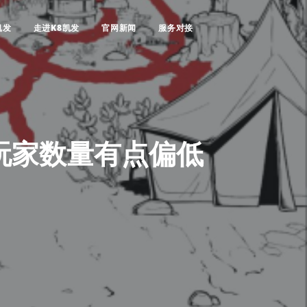
凯发
走进K8凯发
官网新闻
服务对接
玩家数量有点偏低