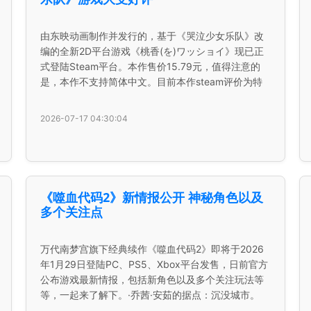
由东映动画制作并发行的，基于《哭泣少女乐队》改
编的全新2D平台游戏《桃香(を)ワッショイ》现已正
式登陆Steam平台。本作售价15.79元，值得注意的
是，本作不支持简体中文。目前本作steam评价为特
2026-07-17 04:30:04
《噬血代码2》新情报公开 神秘角色以及
多个关注点
万代南梦宫旗下经典续作《噬血代码2》即将于2026
年1月29日登陆PC、PS5、Xbox平台发售，日前官方
公布游戏最新情报，包括新角色以及多个关注玩法等
等，一起来了解下。·乔茜·安茹的据点：沉没城市。