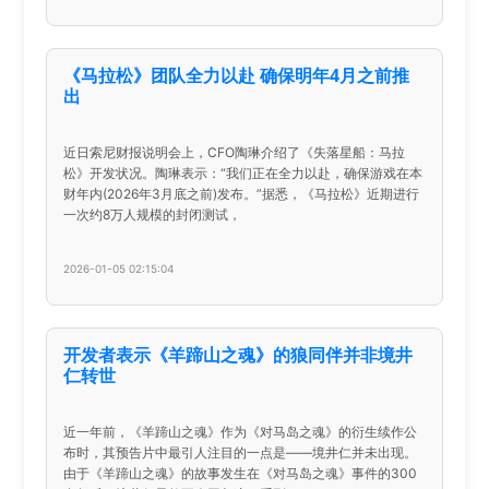
《马拉松》团队全力以赴 确保明年4月之前推
出
近日索尼财报说明会上，CFO陶琳介绍了《失落星船：马拉
松》开发状况。陶琳表示：“我们正在全力以赴，确保游戏在本
财年内(2026年3月底之前)发布。”据悉，《马拉松》近期进行
一次约8万人规模的封闭测试，
2026-01-05 02:15:04
开发者表示《羊蹄山之魂》的狼同伴并非境井
仁转世
近一年前，《羊蹄山之魂》作为《对马岛之魂》的衍生续作公
布时，其预告片中最引人注目的一点是——境井仁并未出现。
由于《羊蹄山之魂》的故事发生在《对马岛之魂》事件的300