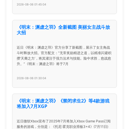
2026-08-06 01:45:04
《明末：渊虚之羽》全新截图 美丽女主战斗放
大招
近日《明末：渊虚之羽》官方分享了新截图，展示了女主角战
斗时释放大招。官方配文：“无常奖励精进之道，以精准闪避积
攒‘天裔之力’，将其灌注于强力法术与技能。险中求胜，愈战愈
升。”《明末：渊虚之羽》将于7月
2026-08-06 01:30:04
《明末：渊虚之羽》《禁闭求生2》等4款游戏
将加入7月XGP
近日微软Xbox宣布了2025年7月将加入Xbox Game Pass订阅
服务的游戏，分别是：《托尼·霍克职业滑板3+4》(7月11日)