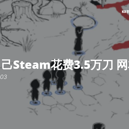
K8
己Steam花费3.5万刀 
03