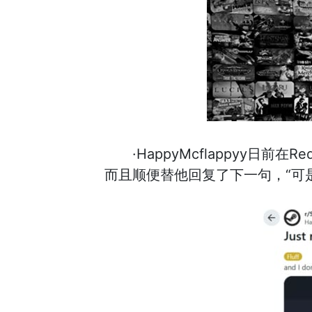
·HappyMcflappyy日
而且顺便替他回复了下一句，“可