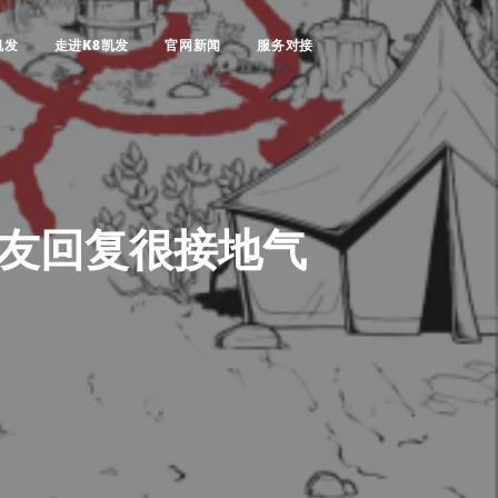
凯发
走进K8凯发
官网新闻
服务对接
网友回复很接地气