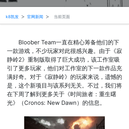
>
>
k8凯发
官网新闻
当前页面
Bloober Team一直在精心筹备他们的下
一款游戏，不少玩家对此很感兴趣。由于《寂
静岭2》重制版取得了巨大成功，该工作室吸
引了更多玩家，他们对工作室的下一款作品充
满好奇。对于《寂静岭》的玩家来说，遗憾的
是，这个新项目与该系列无关。不过，我们将
在下周了解到更多关于《时间旅者：重生曙
光》（Cronos: New Dawn）的信息。