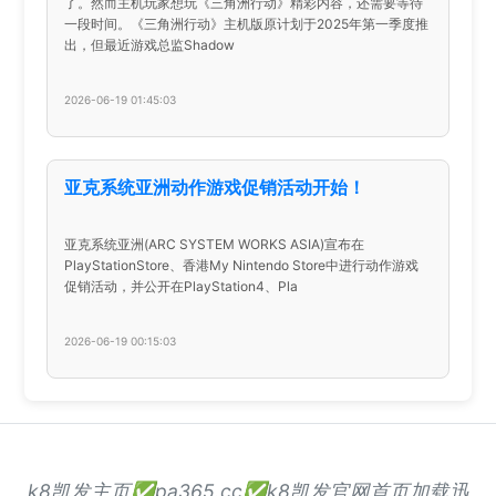
了。然而主机玩家想玩《三角洲行动》精彩内容，还需要等待
一段时间。《三角洲行动》主机版原计划于2025年第一季度推
出，但最近游戏总监Shadow
2026-06-19 01:45:03
亚克系统亚洲动作游戏促销活动开始！
亚克系统亚洲(ARC SYSTEM WORKS ASIA)宣布在
PlayStationStore、香港My Nintendo Store中进行动作游戏
促销活动，并公开在PlayStation4、Pla
2026-06-19 00:15:03
k8凯发主页✅pa365.cc✅k8凯发官网首页加载迅