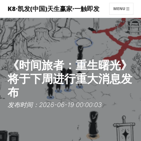
K8·凯发(中国)天生赢家·一触即发
MENU
《时间旅者：重生曙光》
将于下周进行重大消息发
布
发布时间：2026-06-19 00:00:03