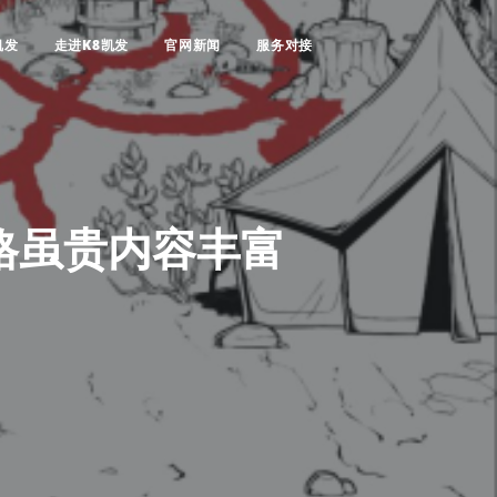
凯发
走进K8凯发
官网新闻
服务对接
价格虽贵内容丰富