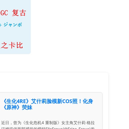
《生化4RE》艾什莉脸模新COS照！化身
《原神》荧妹
近日，曾为《生化危机4 重制版》女主角艾什莉·格拉
汉姆提供面部捕捉的模特EllaFreya(@Eriza_Freya)发