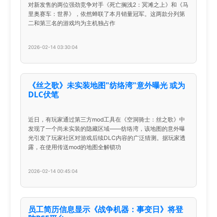
对新发售的两位强劲竞争对手《死亡搁浅2：冥滩之上》和《马
里奥赛车：世界》，依然蝉联了本月销量冠军。这两款分列第
二和第三名的游戏均为主机独占作
2026-02-14 03:30:04
《丝之歌》未实装地图"纺络湾"意外曝光 或为
DLC伏笔
近日，有玩家通过第三方mod工具在《空洞骑士：丝之歌》中
发现了一个尚未实装的隐藏区域——纺络湾，该地图的意外曝
光引发了玩家社区对游戏后续DLC内容的广泛猜测。据玩家透
露，在使用传送mod的地图全解锁功
2026-02-14 00:45:04
员工简历信息显示《战争机器：事变日》将登