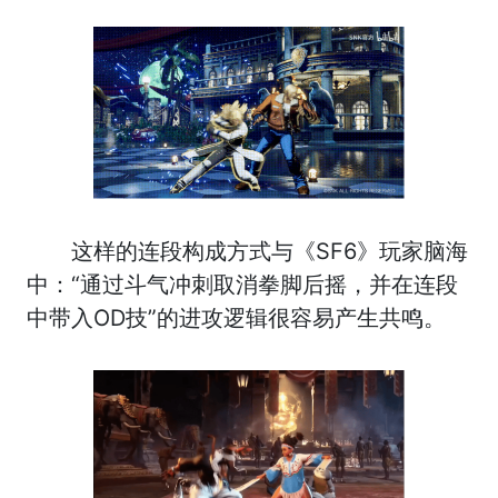
这样的连段构成方式与《SF6》玩家脑海
中：“通过斗气冲刺取消拳脚后摇，并在连段
中带入OD技”的进攻逻辑很容易产生共鸣。