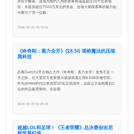
并拉开帷幕。这场为期约八周的赛事将涵盖超过20个比赛项
目，并提供超过7000万美元的奖金。这场大规模赛事的魅力如
今吸引了另一位极
2026-05-20 03:15:03
《咚奇刚：蕉力全开》仅8.5G 堪称魔法的压缩
黑科技
距离Switch2平台独占大作《咚奇刚：蕉力全开》发售不足一
月之际，任天堂官方更新显示该游戏需占用8.5GB存储空间。
作为自N64时代以来首部3D化正统续作，这款让大金刚重归C
位的作品备受期待。在近期
2026-05-20 02:45:03
超越LOL和足球！《王者荣耀》总决赛创吉尼
斯世界纪录