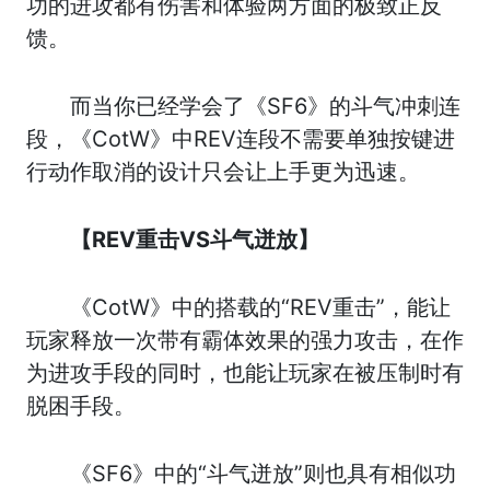
功的进攻都有伤害和体验两方面的极致正反
馈。
而当你已经学会了《SF6》的斗气冲刺连
段，《CotW》中REV连段不需要单独按键进
行动作取消的设计只会让上手更为迅速。
【REV重击VS斗气迸放】
《CotW》中的搭载的“REV重击”，能让
玩家释放一次带有霸体效果的强力攻击，在作
为进攻手段的同时，也能让玩家在被压制时有
脱困手段。
《SF6》中的“斗气迸放”则也具有相似功