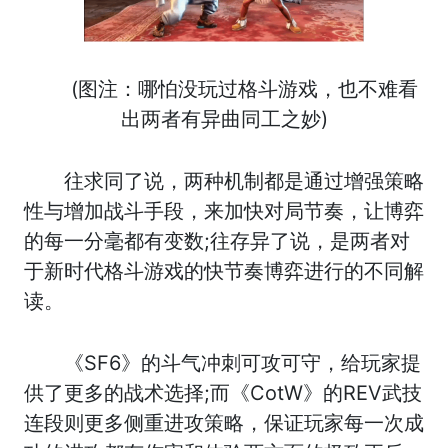
(图注：哪怕没玩过格斗游戏，也不难看
出两者有异曲同工之妙)
往求同了说，两种机制都是通过增强策略
性与增加战斗手段，来加快对局节奏，让博弈
的每一分毫都有变数;往存异了说，是两者对
于新时代格斗游戏的快节奏博弈进行的不同解
读。
《SF6》的斗气冲刺可攻可守，给玩家提
供了更多的战术选择;而《CotW》的REV武技
连段则更多侧重进攻策略，保证玩家每一次成