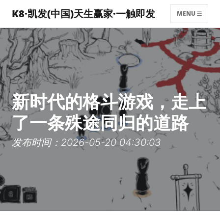
K8·凯发(中国)天生赢家·一触即发
MENU
新时代的格斗游戏，走上
了一条殊途同归的道路
发布时间：2026-05-20 04:30:03