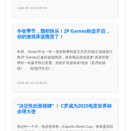
2026-05-20 05:00:03
丰收季节，囤积快乐！2P Games秋促开启，
你的游戏库该囤货了！
本周，Steam平台一年一度的秋季特卖正式开启!独立游戏发行
商2P Games已备好超值阵容，多款精品游戏迎来“真香价格”，
帮你一站备齐秋日所需，轻松扩容游戏库!包括《苏丹的游
戏》、《职场浮生记》、
2026-05-20 03:30:03
“决定性的里程碑” ！ C罗成为2025电竞世界杯
全球大使
再过约一个月，电竞世界杯（Esports World Cup）将再度回归