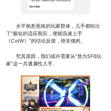
水平相差悬殊的玩家群体，几乎都给出
了“极短的适应期后，便能迅速上手
《CotW》”的结论反馈，绝非偶然。
究其原因，我们或许需要从“曾为SF6玩
家”这一共通属性入手。