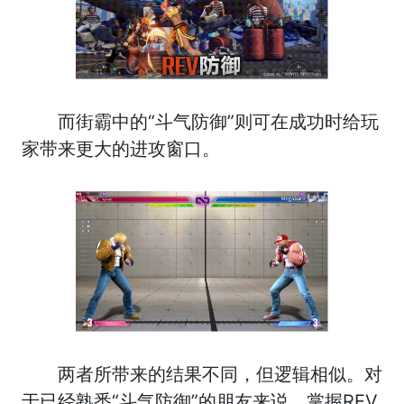
而街霸中的“斗气防御”则可在成功时给玩
家带来更大的进攻窗口。
两者所带来的结果不同，但逻辑相似。对
于已经熟悉“斗气防御”的朋友来说，掌握REV