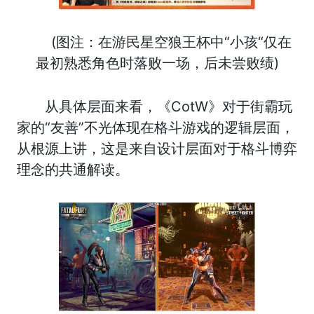
(图注：在游民星空狼王杯中“小孩“仅在
最初熟悉角色时落败一场，后未尝败绩)
从具体层面来看，《CotW》对于街霸玩
家的“友善”不光体现在格斗游戏的逻辑层面，
从根源上讲，这是来自设计层面对于格斗博弈
理念的共通解读。