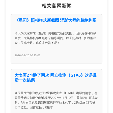
相关官网新闻
《星刃》照相模式新截图 涩影大师的超绝构图
今天为大家带来《星刃》照相模式新的美图，玩家用各种拍摄
角度，完美捕捉感角色每个精彩瞬间。妹子们身材一如既的出
众，美感十足。速度来欣赏下吧！
2026-05-20 06:15:03
大表哥2也跳了两次 网友推测《GTA6》这是最
后一次跳票
今天最大的新闻莫过于R星再次官宣《GTA6》跳票的消息，这
款最受玩家期待的新作将于2026年11月19日（星期四）正式发
售。R星自己也意识到玩家已经等待太久了，对这次的跳票进
行了道歉。回首过往，R星本