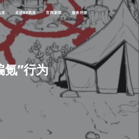
凯发
走进K8凯发
官网新闻
服务对接
骗氪”行为