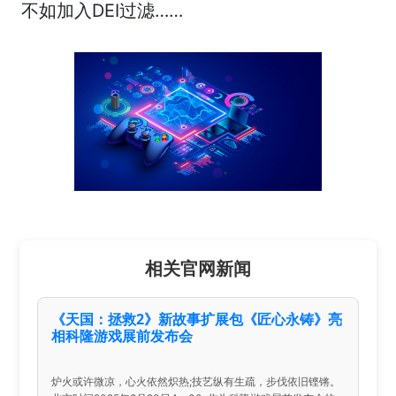
不如加入DEI过滤……
相关官网新闻
《天国：拯救2》新故事扩展包《匠心永铸》亮
相科隆游戏展前发布会
炉火或许微凉，心火依然炽热;技艺纵有生疏，步伐依旧铿锵。