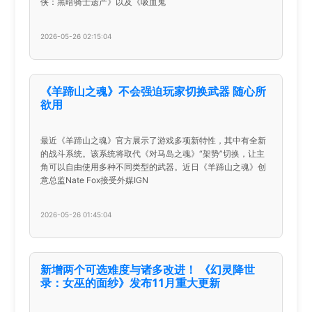
侠：黑暗骑士遗产》以及《吸血鬼
2026-05-26 02:15:04
《羊蹄山之魂》不会强迫玩家切换武器 随心所
欲用
最近《羊蹄山之魂》官方展示了游戏多项新特性，其中有全新
的战斗系统。该系统将取代《对马岛之魂》“架势”切换，让主
角可以自由使用多种不同类型的武器。近日《羊蹄山之魂》创
意总监Nate Fox接受外媒IGN
2026-05-26 01:45:04
新增两个可选难度与诸多改进！ 《幻灵降世
录：女巫的面纱》发布11月重大更新