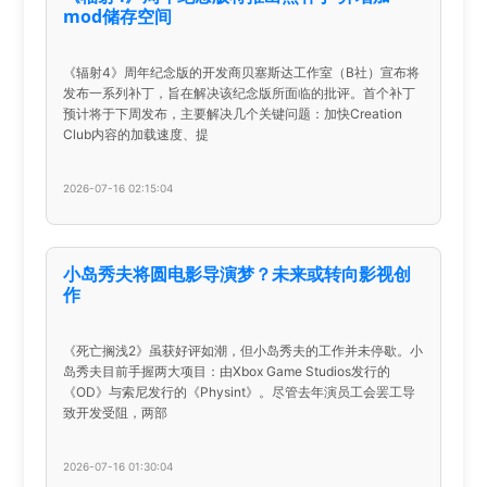
mod储存空间
《辐射4》周年纪念版的开发商贝塞斯达工作室（B社）宣布将
发布一系列补丁，旨在解决该纪念版所面临的批评。首个补丁
预计将于下周发布，主要解决几个关键问题：加快Creation
Club内容的加载速度、提
2026-07-16 02:15:04
小岛秀夫将圆电影导演梦？未来或转向影视创
作
《死亡搁浅2》虽获好评如潮，但小岛秀夫的工作并未停歇。小
岛秀夫目前手握两大项目：由Xbox Game Studios发行的
《OD》与索尼发行的《Physint》。尽管去年演员工会罢工导
致开发受阻，两部
2026-07-16 01:30:04