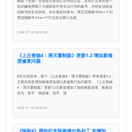
网易《光遇》手游近日发布打击外挂公告，宣布打击并封禁一
批涉嫌使用第三方辅助软件等非法行为的账号，并同步没收这
些账号的非法所得。本次查处结果为：禁言违规账号6w+个封
禁违规账号34w+个打击非法爱心交易
2026-07-16 04:00:04
《上古卷轴4：湮灭重制版》更新1.2 增加新难
度修复问题
B社日前宣布，旗下《上古卷轴4：湮灭重制版》即将更新1.2，
主要内容是增加新难度选项以及修复已知问题等。《上古卷轴
4：湮灭重制版》更新1.2主要是增加了新的难度选项，更新后
变为：新手、熟练者、高手、顶
2026-07-16 03:00:04
《辐射4》周年纪念版将推出热补丁 并增加