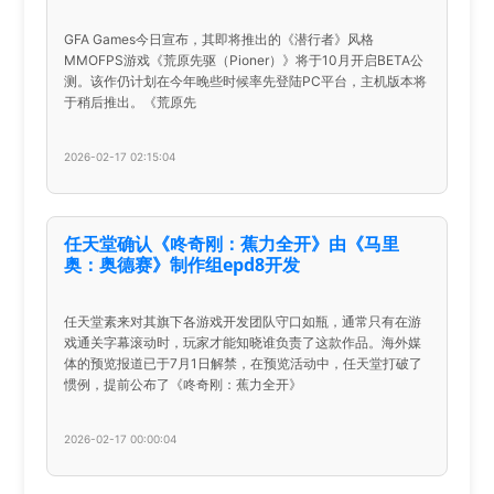
GFA Games今日宣布，其即将推出的《潜行者》风格
MMOFPS游戏《荒原先驱（Pioner）》将于10月开启BETA公
测。该作仍计划在今年晚些时候率先登陆PC平台，主机版本将
于稍后推出。《荒原先
2026-02-17 02:15:04
任天堂确认《咚奇刚：蕉力全开》由《马里
奥：奥德赛》制作组epd8开发
任天堂素来对其旗下各游戏开发团队守口如瓶，通常只有在游
戏通关字幕滚动时，玩家才能知晓谁负责了这款作品。海外媒
体的预览报道已于7月1日解禁，在预览活动中，任天堂打破了
惯例，提前公布了《咚奇刚：蕉力全开》
2026-02-17 00:00:04