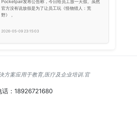
Pocketpair发布公告称，今日给员工放一天假。虽然
官方没有说放假是为了让员工玩《怪物猎人：荒
野》，
2026-05-09 23:15:03
解决方案应用于教育,医疗及企业培训.官
话：18926721680