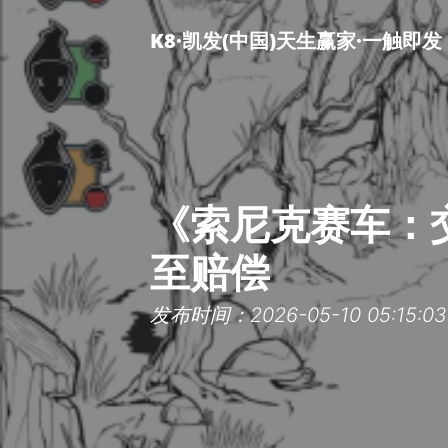
K8·凯发(中国)天生赢家·一触即发
《索尼克赛车：
至赔偿
发布时间：2026-05-10 05:15:03