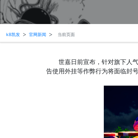
>
>
k8凯发
官网新闻
当前页面
世嘉日前宣布，针对旗下人
告使用外挂等作弊行为将面临封