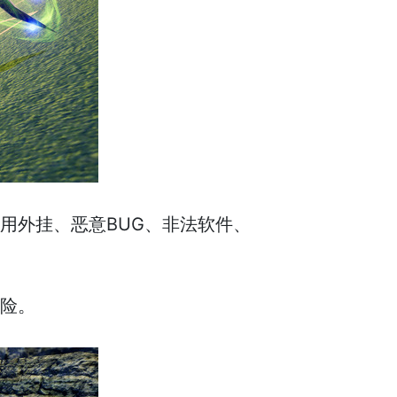
用外挂、恶意BUG、非法软件、
风险。