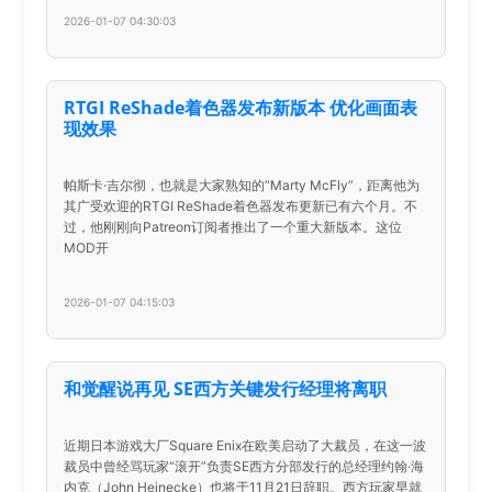
2026-01-07 04:30:03
RTGI ReShade着色器发布新版本 优化画面表
现效果
帕斯卡·吉尔彻，也就是大家熟知的“Marty McFly”，距离他为
其广受欢迎的RTGI ReShade着色器发布更新已有六个月。不
过，他刚刚向Patreon订阅者推出了一个重大新版本。这位
MOD开
2026-01-07 04:15:03
和觉醒说再见 SE西方关键发行经理将离职
近期日本游戏大厂Square Enix在欧美启动了大裁员，在这一波
裁员中曾经骂玩家“滚开”负责SE西方分部发行的总经理约翰·海
内克（John Heinecke）也将于11月21日辞职。西方玩家早就