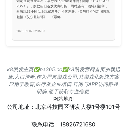
索尼互娱今天宣布，举行PS5推出5周年特别活动「GO！GO！
PS5！」，多款新旧游戏优惠打折，同时还有一项特别福利，
向游玩55小时以上玩家发放九折优惠卷。·参与打折的新旧游戏
包括《艾尔登法环》、《最终
2026-01-07 02:15:03
k8凯发主页✅pa365.cc✅k8凯发官网首页加载迅
速,入口清晰.作为严肃游戏公司,其游戏化解决方案
应用于教育,医疗及企业培训.官网与APP访问路径
明确,便于获取专业信息.
网站地图
公司地址：北京科技园区研发大楼1号楼101号
联系电话：18926721680