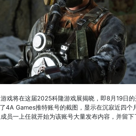
游戏将在这届2025科隆游戏展揭晓，即8月19日
上传了4A Games推特账号的截图，显示在沉寂近
队成员一上任就开始为该账号大量发布内容，并留下