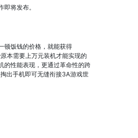
作即将发布。
一顿饭钱的价格，就能获得
这些原本需要上万元装机才能实现的
机的性能表现，更通过革命性的跨
掏出手机即可无缝衔接3A游戏世