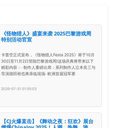
《怪物猎人》盛宴来袭 2025巴黎游戏周
特别活动官宣
卡普空正式宣布，《怪物猎人Festa 2025》将于10月
30日至11月2日登陆巴黎游戏周!这场庆典将带来以下
精彩内容：· 制作人重磅出席：系列制作人辻本良三与
导演德田裕也将亲临现场· 欧洲首届冠军赛
2026-07-31 01:30:03
【CJ火爆直击】《舞动之夜：狂欢》展台
燃爆ChinaJoy 2025！人潮、热舞、游