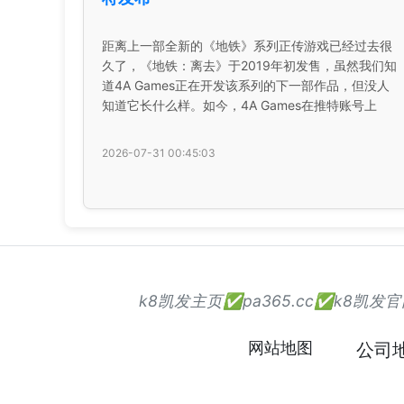
距离上一部全新的《地铁》系列正传游戏已经过去很
久了，《地铁：离去》于2019年初发售，虽然我们知
道4A Games正在开发该系列的下一部作品，但没人
知道它长什么样。如今，4A Games在推特账号上
2026-07-31 00:45:03
k8凯发主页✅pa365.cc✅k8
网站地图
公司