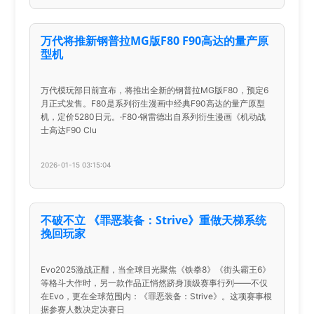
万代将推新钢普拉MG版F80 F90高达的量产原
型机
万代模玩部日前宣布，将推出全新的钢普拉MG版F80，预定6
月正式发售。F80是系列衍生漫画中经典F90高达的量产原型
机，定价5280日元。·F80·钢雷德出自系列衍生漫画《机动战
士高达F90 Clu
2026-01-15 03:15:04
不破不立 《罪恶装备：Strive》重做天梯系统
挽回玩家
Evo2025激战正酣，当全球目光聚焦《铁拳8》《街头霸王6》
等格斗大作时，另一款作品正悄然跻身顶级赛事行列——不仅
在Evo，更在全球范围内：《罪恶装备：Strive》。这项赛事根
据参赛人数决定决赛日