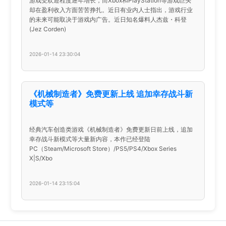
游戏受欢迎程度逐年增长，而Xbox和PlayStation等游戏巨头
却在盈利收入方面苦苦挣扎。近日有业内人士指出，游戏行业
的未来可能取决于游戏内广告。近日知名爆料人杰兹・科登
(Jez Corden)
2026-01-14 23:30:04
《机械制造者》免费更新上线 追加幸存战斗新
模式等
经典汽车创造类游戏《机械制造者》免费更新日前上线，追加
幸存战斗新模式等大量新内容，本作已经登陆
PC（Steam/Microsoft Store）/PS5/PS4/Xbox Series
X|S/Xbo
2026-01-14 23:15:04