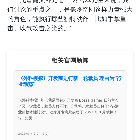
元倉健太补充道：“对宫本先生来说，我
们讨论的重点之一，是像咚奇刚这样力量强大
的角色，能执行哪些独特动作，比如手掌重
击、吹气攻击之类的。”
相关官网新闻
《外科模拟》开发商进行新一轮裁员 理由为“行
业动荡”
《外科模拟》和《我是面包》开发商 Bossa Games 日前宣布
了又一波裁员，裁员人数不详。公司将此次裁员归咎于“游戏行
业的根本性转变”。这家开发商此前曾于 2024 年 1 月裁掉了
1/3 的员
2026-01-15 04:15:04