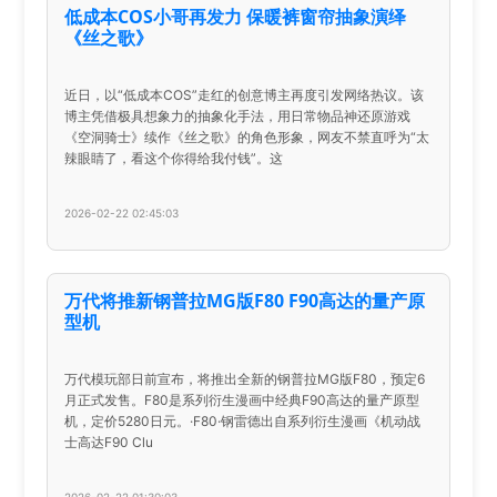
低成本COS小哥再发力 保暖裤窗帘抽象演绎
《丝之歌》
近日，以“低成本COS”走红的创意博主再度引发网络热议。该
博主凭借极具想象力的抽象化手法，用日常物品神还原游戏
《空洞骑士》续作《丝之歌》的角色形象，网友不禁直呼为“太
辣眼睛了，看这个你得给我付钱”。这
2026-02-22 02:45:03
万代将推新钢普拉MG版F80 F90高达的量产原
型机
万代模玩部日前宣布，将推出全新的钢普拉MG版F80，预定6
月正式发售。F80是系列衍生漫画中经典F90高达的量产原型
机，定价5280日元。·F80·钢雷德出自系列衍生漫画《机动战
士高达F90 Clu
2026-02-22 01:30:03