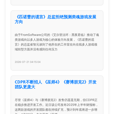
《匹诺曹的谎言》总监拒绝预测类魂游戏发展
方向
由于FromSoftware公司的《艾尔登法环：黑夜君临》推动了魂
类游戏向以多人游戏为核心的体验方向发展，《匹诺曹的谎
言》的总监崔智元谈到了他所在的工作室在向在线多人游戏领
域转型方面并没有感到任何压力
2026-07-21 04:15:04
CDPR不断招人 《巫师4》《赛博朋克2》开发
团队更庞大
尽管《巫师4》与《赛博朋克2》发售仍遥遥无期，但CDPR正
在稳步推进开发工作。近日该公司发布2025年上半年财报称，
这两款游戏的开发团队都在持续扩充，预计到年底将进一步增