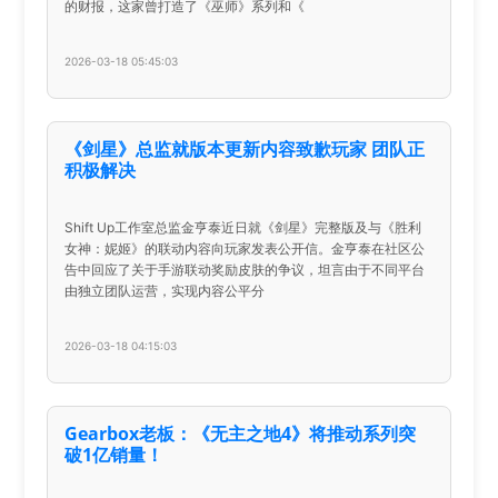
的财报，这家曾打造了《巫师》系列和《
2026-03-18 05:45:03
《剑星》总监就版本更新内容致歉玩家 团队正
积极解决
Shift Up工作室总监金亨泰近日就《剑星》完整版及与《胜利
女神：妮姬》的联动内容向玩家发表公开信。金亨泰在社区公
告中回应了关于手游联动奖励皮肤的争议，坦言由于不同平台
由独立团队运营，实现内容公平分
2026-03-18 04:15:03
Gearbox老板：《无主之地4》将推动系列突
破1亿销量！