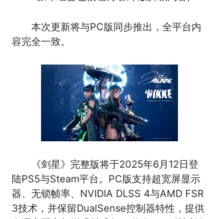
本次更新将与PC版同步推出，全平台内
容完全一致。
《剑星》完整版将于2025年6月12日登
陆PS5与Steam平台。PC版支持超宽屏显示
器、无锁帧率、NVIDIA DLSS 4与AMD FSR
3技术，并保留DualSense控制器特性，提供