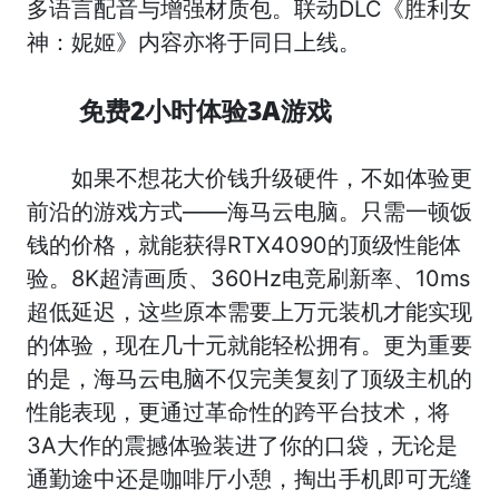
多语言配音与增强材质包。联动DLC《胜利女
神：妮姬》内容亦将于同日上线。
免费2小时体验3A游戏
如果不想花大价钱升级硬件，不如体验更
前沿的游戏方式——海马云电脑。只需一顿饭
钱的价格，就能获得RTX4090的顶级性能体
验。8K超清画质、360Hz电竞刷新率、10ms
超低延迟，这些原本需要上万元装机才能实现
的体验，现在几十元就能轻松拥有。更为重要
的是，海马云电脑不仅完美复刻了顶级主机的
性能表现，更通过革命性的跨平台技术，将
3A大作的震撼体验装进了你的口袋，无论是
通勤途中还是咖啡厅小憩，掏出手机即可无缝