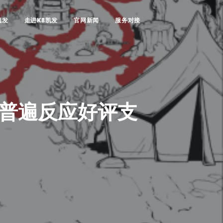
凯发
走进K8凯发
官网新闻
服务对接
玩家普遍反应好评支