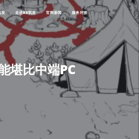
凯发
走进K8凯发
官网新闻
服务对接
性能堪比中端PC