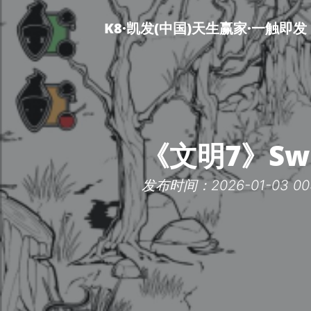
K8·凯发(中国)天生赢家·一触即发
《文明7》Sw
发布时间：2026-01-03 00: