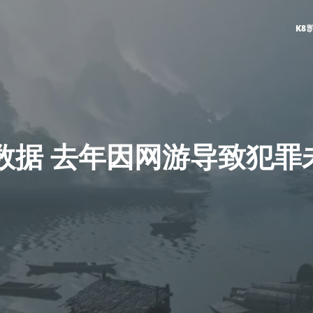
K8
据 去年因网游导致犯罪未