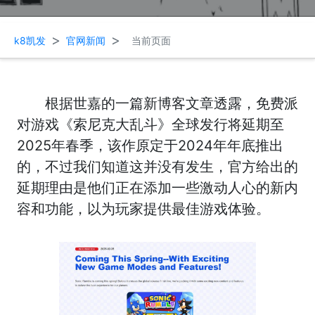
>
>
k8凯发
官网新闻
当前页面
根据世嘉的一篇新博客文章透露，免费派
对游戏《索尼克大乱斗》全球发行将延期至
2025年春季，该作原定于2024年年底推出
的，不过我们知道这并没有发生，官方给出的
延期理由是他们正在添加一些激动人心的新内
容和功能，以为玩家提供最佳游戏体验。