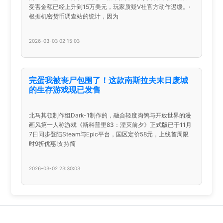
受害金额已经上升到15万美元，玩家质疑V社官方动作迟缓。·
根据机密货币调查站的统计，因为
2026-03-03 02:15:03
完蛋我被丧尸包围了！这款南斯拉夫末日废城
的生存游戏现已发售
北马其顿制作组Dark-1制作的，融合轻度肉鸽与开放世界的漫
画风第一人称游戏《斯科普里83：湮灭前夕》正式版已于11月
7日同步登陆Steam与Epic平台，国区定价58元，上线首周限
时9折优惠!支持简
2026-03-02 23:30:03