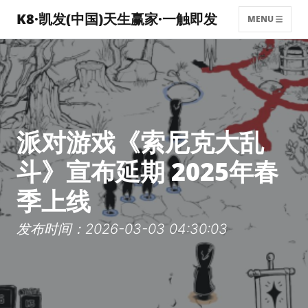
K8·凯发(中国)天生赢家·一触即发
MENU
派对游戏《索尼克大乱
斗》宣布延期 2025年春
季上线
发布时间：2026-03-03 04:30:03